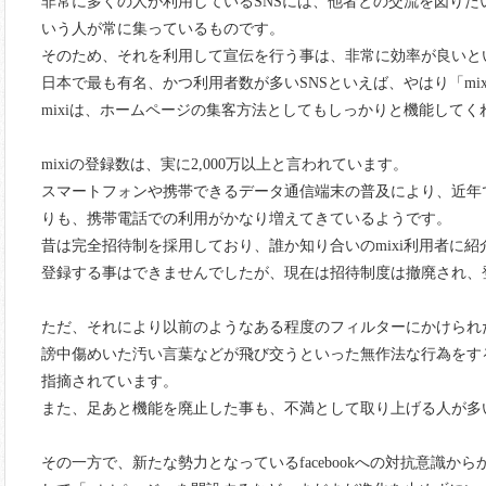
非常に多くの人が利用しているSNSには、他者との交流を図りた
いう人が常に集っているものです。
そのため、それを利用して宣伝を行う事は、非常に効率が良いと
日本で最も有名、かつ利用者数が多いSNSといえば、やはり「mi
mixiは、ホームページの集客方法としてもしっかりと機能してく
mixiの登録数は、実に2,000万以上と言われています。
スマートフォンや携帯できるデータ通信端末の普及により、近年
りも、携帯電話での利用がかなり増えてきているようです。
昔は完全招待制を採用しており、誰か知り合いのmixi利用者に
登録する事はできませんでしたが、現在は招待制度は撤廃され、
ただ、それにより以前のようなある程度のフィルターにかけられ
謗中傷めいた汚い言葉などが飛び交うといった無作法な行為をす
指摘されています。
また、足あと機能を廃止した事も、不満として取り上げる人が多
その一方で、新たな勢力となっているfacebookへの対抗意識か